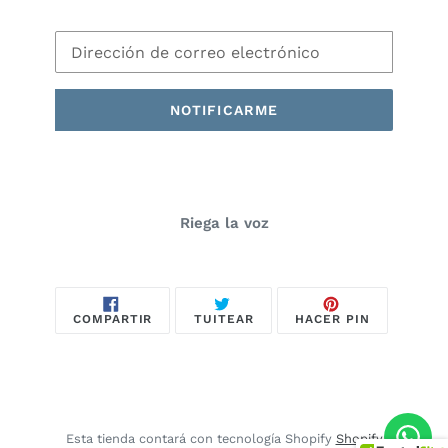
Correo
Electrónico
NOTIFICARME
Riega la voz
COMPARTIR
TUITEAR
PINEAR
COMPARTIR
TUITEAR
HACER PIN
EN
EN
EN
FACEBOOK
TWITTER
PINTEREST
Esta tienda contará con tecnología Shopify
Shopify