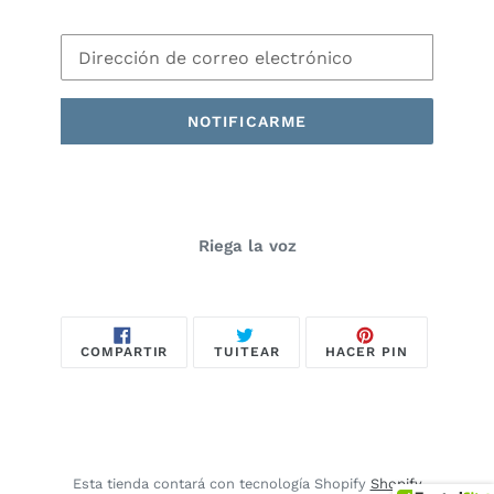
Correo
Electrónico
NOTIFICARME
Riega la voz
COMPARTIR
TUITEAR
PINEAR
COMPARTIR
TUITEAR
HACER PIN
EN
EN
EN
FACEBOOK
TWITTER
PINTEREST
Esta tienda contará con tecnología Shopify
Shopify