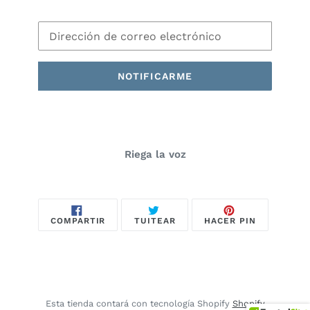
Correo
Electrónico
NOTIFICARME
Riega la voz
COMPARTIR
TUITEAR
PINEAR
COMPARTIR
TUITEAR
HACER PIN
EN
EN
EN
FACEBOOK
TWITTER
PINTEREST
Esta tienda contará con tecnología Shopify
Shopify