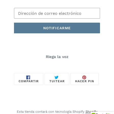
Correo
Electrónico
NOTIFICARME
Riega la voz
COMPARTIR
TUITEAR
PINEAR
COMPARTIR
TUITEAR
HACER PIN
EN
EN
EN
FACEBOOK
TWITTER
PINTEREST
Esta tienda contará con tecnología Shopify
Shopify