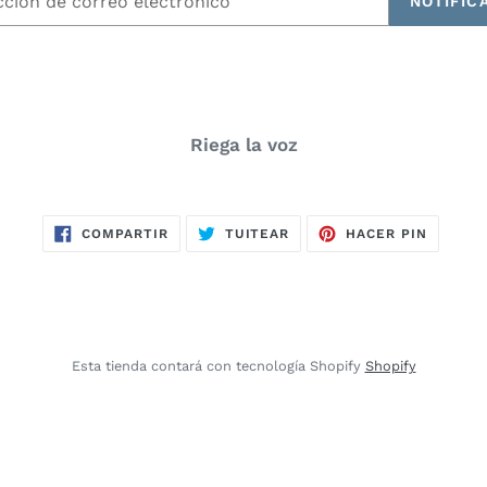
NOTIFIC
ónico
Riega la voz
COMPARTIR
TUITEAR
PINEAR
COMPARTIR
TUITEAR
HACER PIN
EN
EN
EN
FACEBOOK
TWITTER
PINTER
Esta tienda contará con tecnología Shopify
Shopify