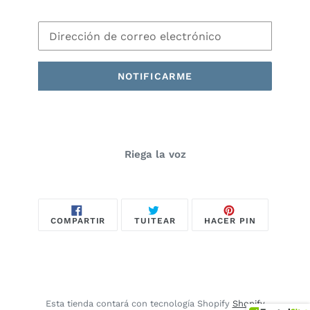
Correo
Electrónico
NOTIFICARME
Riega la voz
COMPARTIR
TUITEAR
PINEAR
COMPARTIR
TUITEAR
HACER PIN
EN
EN
EN
FACEBOOK
TWITTER
PINTEREST
Esta tienda contará con tecnología Shopify
Shopify